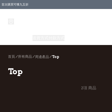
首次購買可獲九五折
會員小組冠軍永久全單九折，Pro card永久八五折
會員消費滿$500送到你屋企
會員滿$350包SF自取點
特別版限量Muscle tee 包郵 限量50件售完即止
伍佰送雞胸
Home
商品
送貨方式
付款方式
商品處理/購買和付款需知
首頁
/
所有商品
/
/
周邊產品
Top
Top
2項 商品